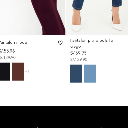
Pantalón pitillo bolsillo
Pantalón moda
ciego
S/.55.96
S/.69.95
S/.139.90
S/.139.90
+1