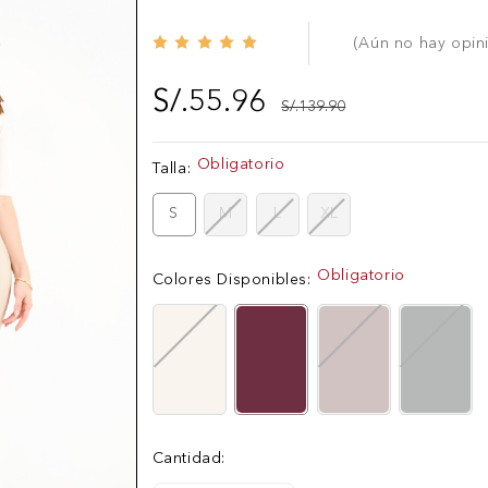
(Aún no hay opin
S/.55.96
S/.139.90
Obligatorio
Existencias
Talla:
actuales:
S
M
L
XL
Obligatorio
Colores Disponibles:
Cantidad: