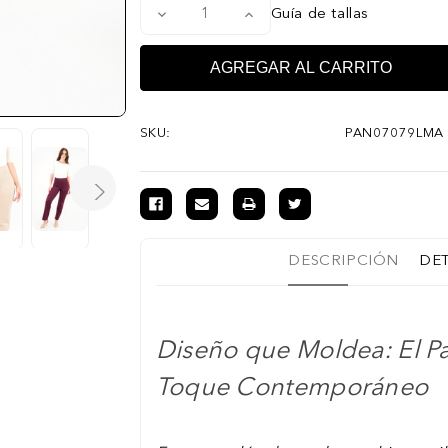
Disminuir
Aumentar
Guía de tallas
la
la
cantidad
cantidad
de
de
Pantalón
Pantalón
moda
moda
con
con
bolsillo
bolsillo
simulado
simulado
SKU:
PAN07079LMA
DESCRIPCIÓN
DE
Diseño que Moldea: El P
Toque Contemporáneo