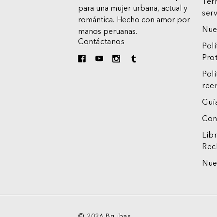
Tér
para una mujer urbana, actual y
serv
romántica.
Hecho con amor por
Nue
manos peruanas.
Contáctanos
Polí
Pro
Polí
ree
Guía
Con
Lib
Rec
Nue
© 2026 Brujhas