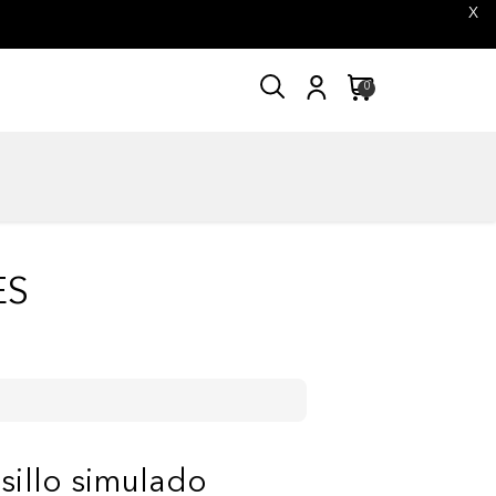
X
0
ES
sillo simulado