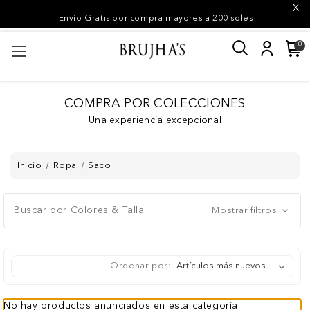
X
Envío Gratis por compra mayores a 200 soles
0
COMPRA POR COLECCIONES
Una experiencia excepcional
Inicio
Ropa
Saco
Buscar por Colores & Talla
Mostrar filtros
Ordenar por:
No hay productos anunciados en esta categoría.