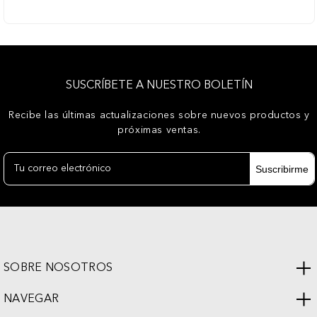
SUSCRÍBETE A NUESTRO BOLETÍN
Recibe las últimas actualizaciones sobre nuevos productos y
próximas ventas.
Dirección
de
correo
electrónico
SOBRE NOSOTROS
NAVEGAR