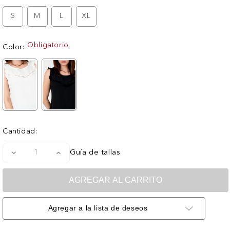
actuales:
S
M
L
XL
Obligatorio
Color:
Cantidad:
Disminuir
Aumentar
Guía de tallas
la
la
cantidad
cantidad
de
de
Blusa
Blusa
Vienna
Vienna
Brodery
Brodery
Canesú
Canesú
Agregar a la lista de deseos
Bordado
Bordado