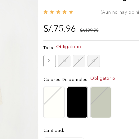
(Aún no hay opin
S/.75.96
S/.189.90
Obligatorio
Existencias
Talla:
actuales:
S
M
L
XL
Obligatorio
Colores Disponibles:
Cantidad: