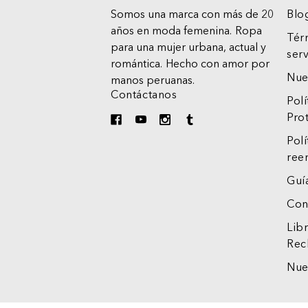
Somos una marca con más de 20
Blo
años en moda femenina.
Ropa
Tér
para una mujer urbana, actual y
serv
romántica.
Hecho con amor por
Nue
manos peruanas.
Contáctanos
Polí
Pro
Polí
ree
Guía
Con
Lib
Rec
Nue