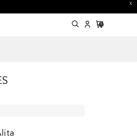
X
0
ES
lita