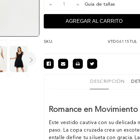
Disminuir
Aumentar
Guía de tallas
la
la
cantidad
cantidad
de
de
Vestido
Vestido
Corto
Corto
Manga
Manga
Alita
Alita
SKU:
VTD06115TUL
DESCRIPCIÓN
DE
Romance en Movimiento
Este vestido cautiva con su delicada 
paso. La copa cruzada crea un escote 
entalle define tu silueta con gracia. 