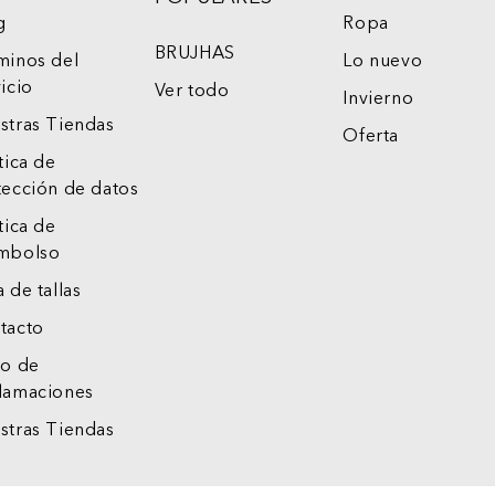
g
Ropa
BRUJHAS
minos del
Lo nuevo
icio
Ver todo
Invierno
stras Tiendas
Oferta
tica de
tección de datos
tica de
mbolso
 de tallas
tacto
ro de
lamaciones
stras Tiendas