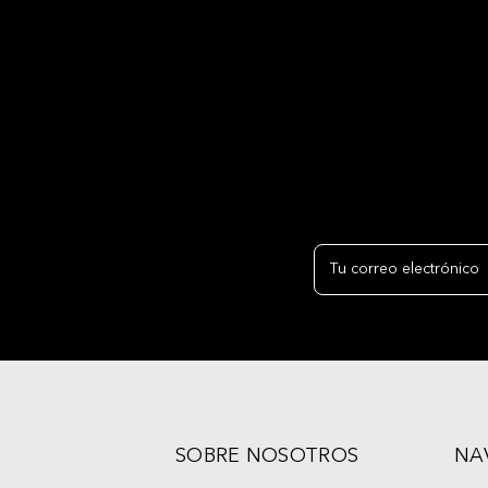
Dirección
de
correo
electrónico
SOBRE NOSOTROS
NA